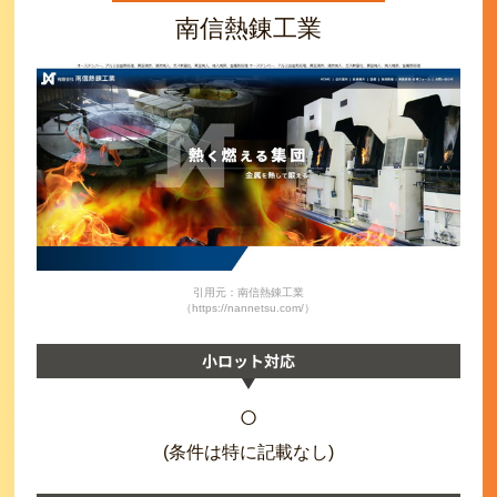
南信熱錬工業
引用元：南信熱錬工業
（https://nannetsu.com/）
小ロット対応
○
(条件は特に記載なし)