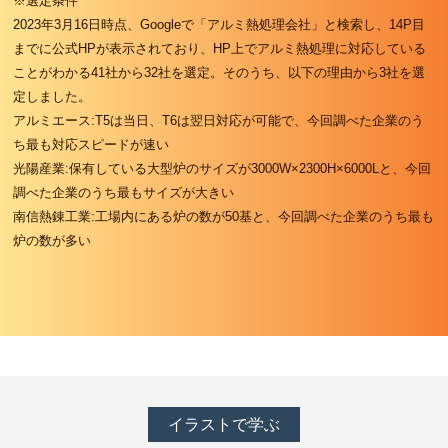
※選定条件
2023年3月16日時点、Googleで「アルミ熱処理会社」と検索し、14P目
までに公式HPが表示されており、HP上でアルミ熱処理に対応している
ことがわかる41社から32社を選定。そのうち、以下の理由から3社を選
定しました。
アルミエース:T5は当日、T6は翌日対応が可能で、今回調べた企業のう
ち最も対応スピードが速い
光陽産業:保有している大型炉のサイズが3000W×2300H×6000Lと、今回
調べた企業のうち最もサイズが大きい
南信熱錬工業:工場内にある炉の数が50基と、今回調べた企業のうち最も
炉の数が多い
イラストで学ぶ