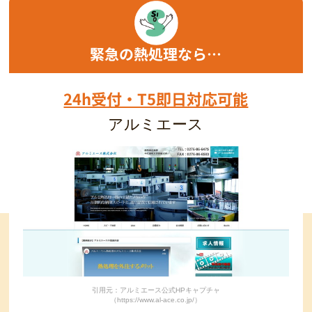
緊急の熱処理なら…
24h受付・T5即日対応可能
アルミエース
引用元：アルミエース公式HPキャプチャ
（https://www.al-ace.co.jp/）