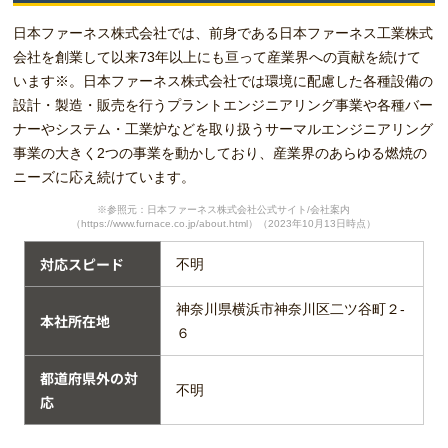
日本ファーネス株式会社では、前身である日本ファーネス工業株式
会社を創業して以来73年以上にも亘って産業界への貢献を続けて
います※。日本ファーネス株式会社では環境に配慮した各種設備の
設計・製造・販売を行うプラントエンジニアリング事業や各種バー
ナーやシステム・工業炉などを取り扱うサーマルエンジニアリング
事業の大きく2つの事業を動かしており、産業界のあらゆる燃焼の
ニーズに応え続けています。
※参照元：日本ファーネス株式会社公式サイト/会社案内
（https://www.furnace.co.jp/about.html）（2023年10月13日時点）
対応スピード
不明
神奈川県横浜市神奈川区二ツ谷町２-
本社所在地
６
都道府県外の対
不明
応