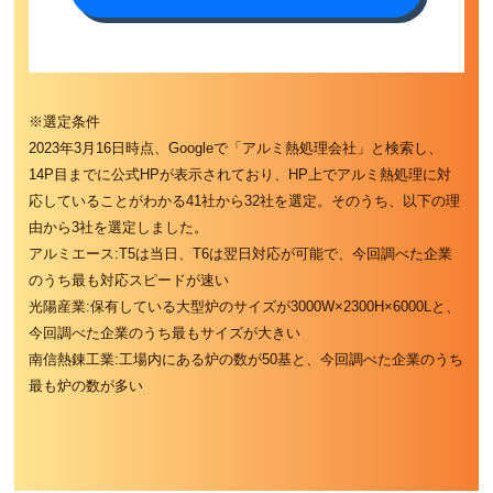
※選定条件
2023年3月16日時点、Googleで「アルミ熱処理会社」と検索し、
14P目までに公式HPが表示されており、HP上でアルミ熱処理に対
応していることがわかる41社から32社を選定。そのうち、以下の理
由から3社を選定しました。
アルミエース:T5は当日、T6は翌日対応が可能で、今回調べた企業
のうち最も対応スピードが速い
光陽産業:保有している大型炉のサイズが3000W×2300H×6000Lと、
今回調べた企業のうち最もサイズが大きい
南信熱錬工業:工場内にある炉の数が50基と、今回調べた企業のうち
最も炉の数が多い