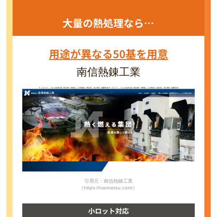
大量の熱処理なら…
用途が異なる50基を用意
南信熱錬工業
引用元：南信熱錬工業
（https://nannetsu.com/）
小ロット対応