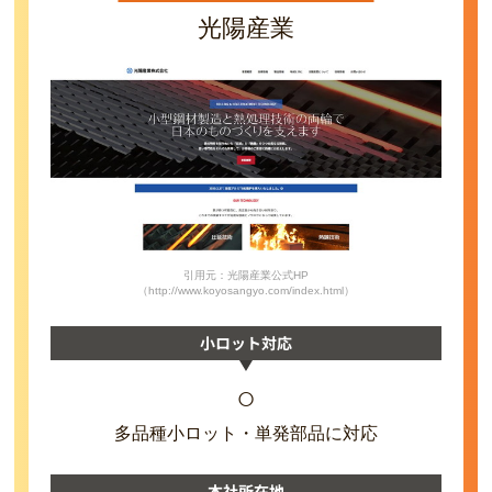
光陽産業
引用元：光陽産業公式HP
（http://www.koyosangyo.com/index.html）
小ロット対応
○
多品種小ロット・単発部品に対応
本社所在地